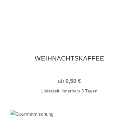
mehrere
Varianten
auf.
Die
Optionen
können
auf
WEIHNACHTSKAFFEE
der
Produktseite
gewählt
ab
9,50
€
werden
Lieferzeit:
innerhalb 3 Tagen