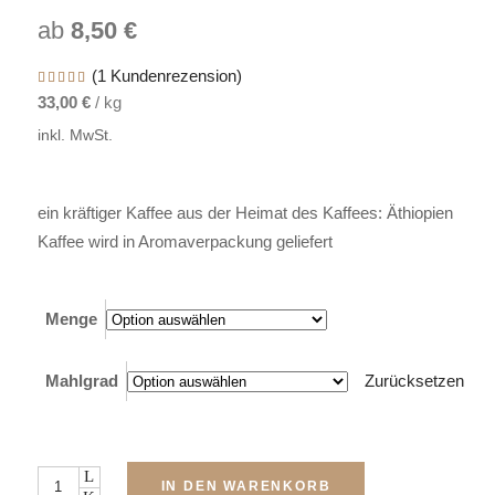
ab
8,50
€
(
1
Kundenrezension)
Bewertet
1
mit
33,00
€
/
kg
5.00
von 5,
basierend
inkl. MwSt.
auf
Kundenbewertung
ein kräftiger Kaffee aus der Heimat des Kaffees: Äthiopien
Kaffee wird in Aromaverpackung geliefert
Menge
Mahlgrad
Zurücksetzen
Menge
IN DEN WARENKORB