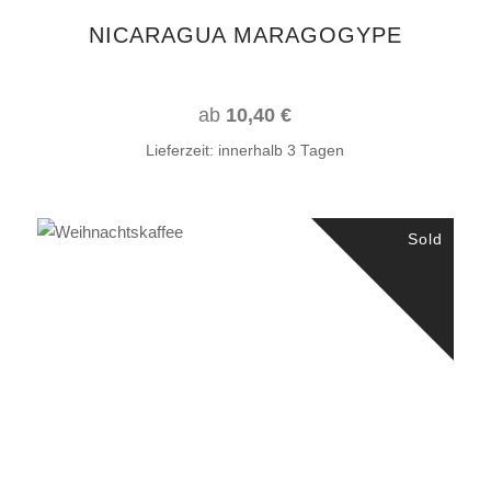
auf
NICARAGUA MARAGOGYPE
der
Produktseite
gewählt
ab
10,40
€
werden
Lieferzeit:
innerhalb 3 Tagen
Sold
Dieses
AUSFÜHRUNG WÄHLEN
Produkt
weist