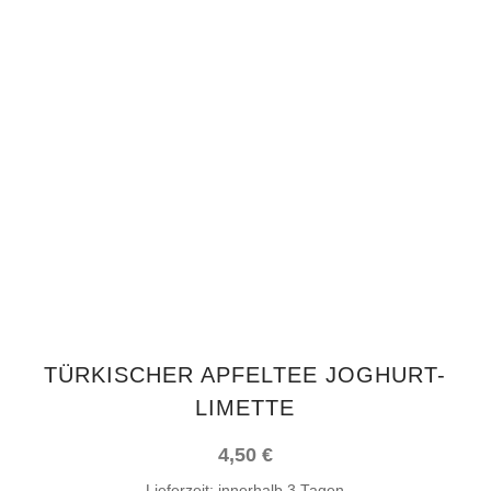
IN DEN WARENKORB
TÜRKISCHER APFELTEE JOGHURT-
LIMETTE
4,50
€
Lieferzeit:
innerhalb 3 Tagen