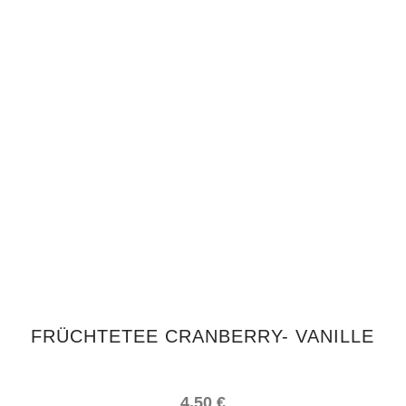
IN DEN WARENKORB
FRÜCHTETEE CRANBERRY- VANILLE
4,50
€