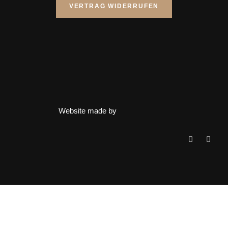
VERTRAG WIDERRUFEN
Website made by
Clos
this
mod