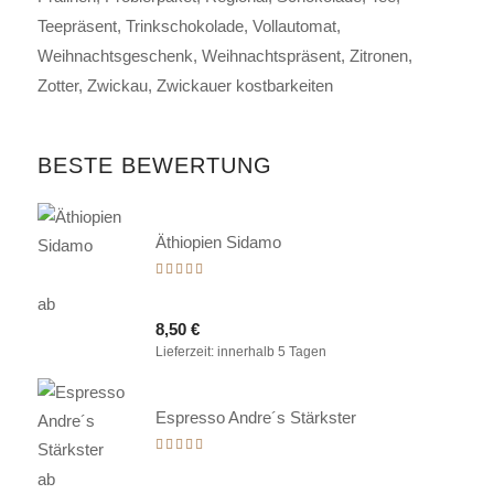
Teepräsent
Trinkschokolade
Vollautomat
Weihnachtsgeschenk
Weihnachtspräsent
Zitronen
Zotter
Zwickau
Zwickauer kostbarkeiten
BESTE BEWERTUNG
Äthiopien Sidamo
Bewertet
mit
ab
5.00
8,50
€
von 5
Lieferzeit:
innerhalb 5 Tagen
Espresso Andre´s Stärkster
Bewertet
mit
ab
5.00