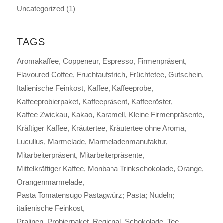
Uncategorized
(1)
TAGS
Aromakaffee
Coppeneur
Espresso
Firmenpräsent
Flavoured Coffee
Fruchtaufstrich
Früchtetee
Gutschein
Italienische Feinkost
Kaffee
Kaffeeprobe
Kaffeeprobierpaket
Kaffeepräsent
Kaffeeröster
Kaffee Zwickau
Kakao
Karamell
Kleine Firmenpräsente
Kräftiger Kaffee
Kräutertee
Kräutertee ohne Aroma
Lucullus
Marmelade
Marmeladenmanufaktur
Mitarbeiterpräsent
Mitarbeiterpräsente
Mittelkräftiger Kaffee
Monbana Trinkschokolade
Orange
Orangenmarmelade
Pasta Tomatensugo Pastagwürz; Pasta; Nudeln;
italienische Feinkost
Pralinen
Probierpaket
Regional
Schokolade
Tee