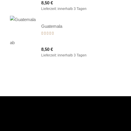
8,50
€
von 5
Lieferzeit:
innerhalb 3 Tagen
Guatemala
Bewertet
mit
ab
5.00
8,50
€
von 5
Lieferzeit:
innerhalb 3 Tagen