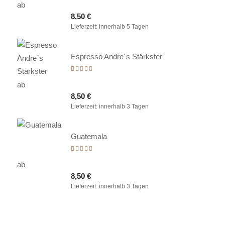
ab
5.00
8,50
€
von 5
Lieferzeit:
innerhalb 5 Tagen
Espresso Andre´s Stärkster
Bewertet
mit
ab
5.00
8,50
€
von 5
Lieferzeit:
innerhalb 3 Tagen
Guatemala
Bewertet
mit
ab
5.00
8,50
€
von 5
Lieferzeit:
innerhalb 3 Tagen