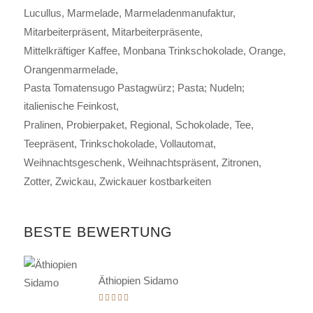
Lucullus
Marmelade
Marmeladenmanufaktur
Mitarbeiterpräsent
Mitarbeiterpräsente
Mittelkräftiger Kaffee
Monbana Trinkschokolade
Orange
Orangenmarmelade
Pasta Tomatensugo Pastagwürz; Pasta; Nudeln;
italienische Feinkost
Pralinen
Probierpaket
Regional
Schokolade
Tee
Teepräsent
Trinkschokolade
Vollautomat
Weihnachtsgeschenk
Weihnachtspräsent
Zitronen
Zotter
Zwickau
Zwickauer kostbarkeiten
BESTE BEWERTUNG
Äthiopien Sidamo
Bewertet
mit