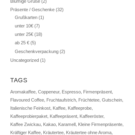
Blumige Grüße
(2)
Präsente / Geschenke
(32)
Grußkarten
(1)
unter 10€
(7)
unter 25€
(18)
ab 25 €
(5)
Geschenkverpackung
(2)
Uncategorized
(1)
TAGS
Aromakaffee
Coppeneur
Espresso
Firmenpräsent
Flavoured Coffee
Fruchtaufstrich
Früchtetee
Gutschein
Italienische Feinkost
Kaffee
Kaffeeprobe
Kaffeeprobierpaket
Kaffeepräsent
Kaffeeröster
Kaffee Zwickau
Kakao
Karamell
Kleine Firmenpräsente
Kräftiger Kaffee
Kräutertee
Kräutertee ohne Aroma