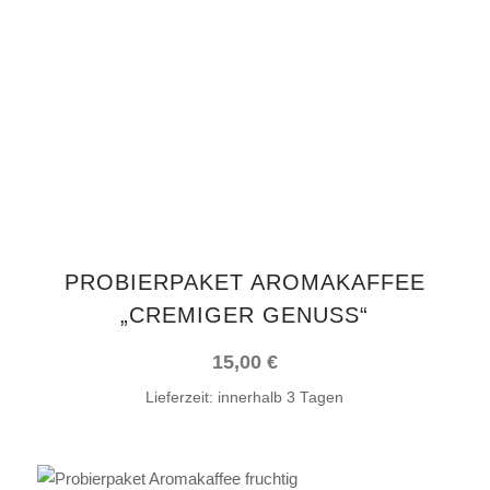
Dieses
AUSFÜHRUNG WÄHLEN
Produkt
weist
mehrere
Varianten
auf.
Die
Optionen
können
auf
PROBIERPAKET AROMAKAFFEE
der
„CREMIGER GENUSS“
Produktseite
gewählt
15,00
€
werden
Lieferzeit:
innerhalb 3 Tagen