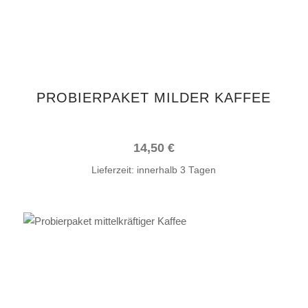
auf.
Die
Optionen
können
auf
PROBIERPAKET MILDER KAFFEE
der
Produktseite
gewählt
14,50
€
werden
Lieferzeit:
innerhalb 3 Tagen