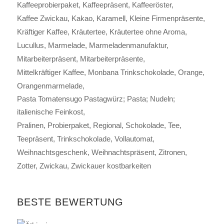
Kaffeeprobierpaket
Kaffeepräsent
Kaffeeröster
Kaffee Zwickau
Kakao
Karamell
Kleine Firmenpräsente
Kräftiger Kaffee
Kräutertee
Kräutertee ohne Aroma
Lucullus
Marmelade
Marmeladenmanufaktur
Mitarbeiterpräsent
Mitarbeiterpräsente
Mittelkräftiger Kaffee
Monbana Trinkschokolade
Orange
Orangenmarmelade
Pasta Tomatensugo Pastagwürz; Pasta; Nudeln;
italienische Feinkost
Pralinen
Probierpaket
Regional
Schokolade
Tee
Teepräsent
Trinkschokolade
Vollautomat
Weihnachtsgeschenk
Weihnachtspräsent
Zitronen
Zotter
Zwickau
Zwickauer kostbarkeiten
BESTE BEWERTUNG