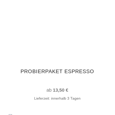
Dieses
AUSFÜHRUNG WÄHLEN
Produkt
weist
mehrere
Varianten
auf.
Die
Optionen
können
auf
PROBIERPAKET ESPRESSO
der
Produktseite
gewählt
ab
13,50
€
werden
Lieferzeit:
innerhalb 3 Tagen