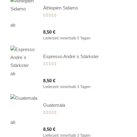
Äthiopien Sidamo
Bewertet
mit
ab
5.00
8,50
€
von 5
Lieferzeit:
innerhalb 5 Tagen
Espresso Andre´s Stärkster
Bewertet
mit
ab
5.00
8,50
€
von 5
Lieferzeit:
innerhalb 3 Tagen
Guatemala
Bewertet
mit
ab
5.00
8,50
€
von 5
Lieferzeit:
innerhalb 3 Tagen