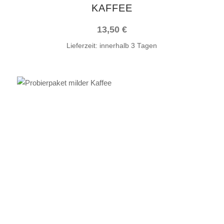
KAFFEE
Produktseite
gewählt
13,50
€
werden
Lieferzeit:
innerhalb 3 Tagen
Dieses
AUSFÜHRUNG WÄHLEN
Produkt
weist
mehrere
Varianten