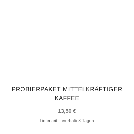
Dieses
AUSFÜHRUNG WÄHLEN
Produkt
weist
mehrere
Varianten
auf.
Die
Optionen
können
auf
PROBIERPAKET MITTELKRÄFTIGER
der
KAFFEE
Produktseite
gewählt
13,50
€
werden
Lieferzeit:
innerhalb 3 Tagen