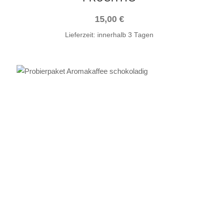
gewählt
15,00
€
werden
Lieferzeit:
innerhalb 3 Tagen
Dieses
AUSFÜHRUNG WÄHLEN
Produkt
weist
mehrere
Varianten
auf.