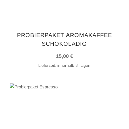
Die
Optionen
können
auf
PROBIERPAKET AROMAKAFFEE
der
SCHOKOLADIG
Produktseite
gewählt
15,00
€
werden
Lieferzeit:
innerhalb 3 Tagen