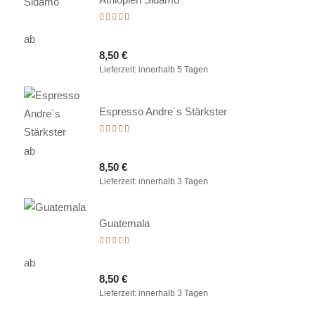
Bewertet
mit
ab
5.00
8,50
€
von 5
Lieferzeit:
innerhalb 5 Tagen
Espresso Andre´s Stärkster
Bewertet
mit
ab
5.00
8,50
€
von 5
Lieferzeit:
innerhalb 3 Tagen
Guatemala
Bewertet
mit
ab
5.00
8,50
€
von 5
Lieferzeit:
innerhalb 3 Tagen