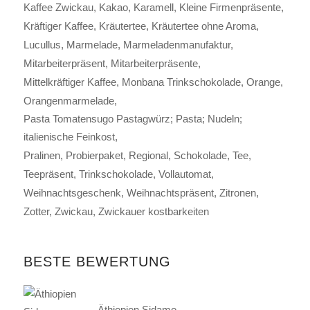
Kaffee Zwickau
Kakao
Karamell
Kleine Firmenpräsente
Kräftiger Kaffee
Kräutertee
Kräutertee ohne Aroma
Lucullus
Marmelade
Marmeladenmanufaktur
Mitarbeiterpräsent
Mitarbeiterpräsente
Mittelkräftiger Kaffee
Monbana Trinkschokolade
Orange
Orangenmarmelade
Pasta Tomatensugo Pastagwürz; Pasta; Nudeln;
italienische Feinkost
Pralinen
Probierpaket
Regional
Schokolade
Tee
Teepräsent
Trinkschokolade
Vollautomat
Weihnachtsgeschenk
Weihnachtspräsent
Zitronen
Zotter
Zwickau
Zwickauer kostbarkeiten
BESTE BEWERTUNG
Äthiopien Sidamo