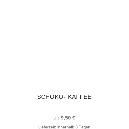
Dieses
AUSFÜHRUNG WÄHLEN
Produkt
weist
mehrere
Varianten
auf.
Die
Optionen
können
auf
SCHOKO- KAFFEE
der
Produktseite
gewählt
ab
9,50
€
werden
Lieferzeit:
innerhalb 3 Tagen