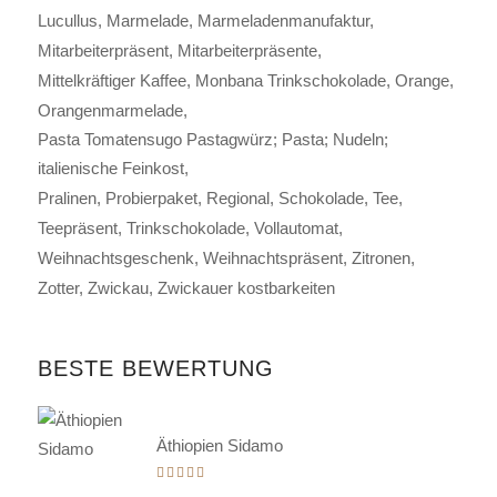
Lucullus
Marmelade
Marmeladenmanufaktur
Mitarbeiterpräsent
Mitarbeiterpräsente
Mittelkräftiger Kaffee
Monbana Trinkschokolade
Orange
Orangenmarmelade
Pasta Tomatensugo Pastagwürz; Pasta; Nudeln;
italienische Feinkost
Pralinen
Probierpaket
Regional
Schokolade
Tee
Teepräsent
Trinkschokolade
Vollautomat
Weihnachtsgeschenk
Weihnachtspräsent
Zitronen
Zotter
Zwickau
Zwickauer kostbarkeiten
BESTE BEWERTUNG
Äthiopien Sidamo
Bewertet
mit