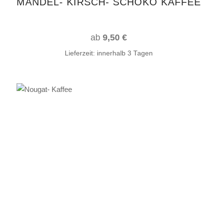
MANDEL- KIRSCH- SCHOKO KAFFEE
der
Produktseite
gewählt
ab
9,50
€
werden
Lieferzeit:
innerhalb 3 Tagen
Dieses
AUSFÜHRUNG WÄHLEN
Produkt
weist
mehrere