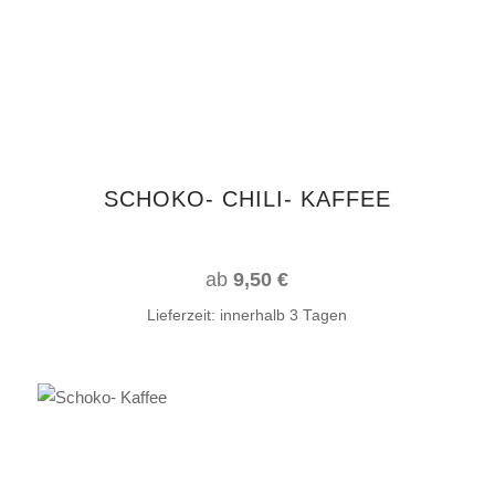
mehrere
Varianten
auf.
Die
Optionen
können
auf
SCHOKO- CHILI- KAFFEE
der
Produktseite
gewählt
ab
9,50
€
werden
Lieferzeit:
innerhalb 3 Tagen