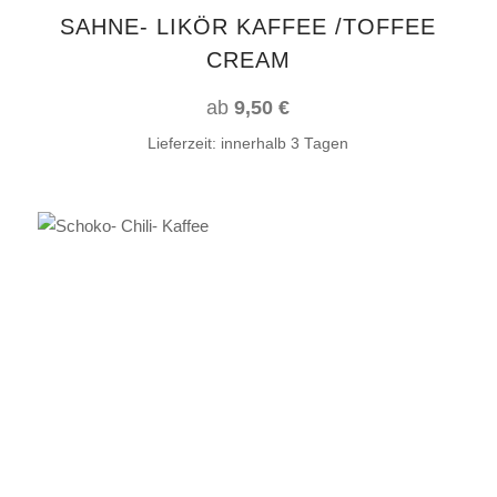
auf
SAHNE- LIKÖR KAFFEE /TOFFEE
der
CREAM
Produktseite
gewählt
ab
9,50
€
werden
Lieferzeit:
innerhalb 3 Tagen
Dieses
AUSFÜHRUNG WÄHLEN
Produkt
weist