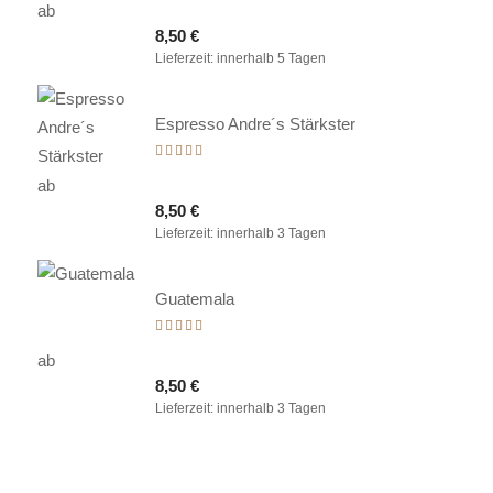
ab
5.00
8,50
€
von 5
Lieferzeit:
innerhalb 5 Tagen
Espresso Andre´s Stärkster
Bewertet
mit
ab
5.00
8,50
€
von 5
Lieferzeit:
innerhalb 3 Tagen
Guatemala
Bewertet
mit
ab
5.00
8,50
€
von 5
Lieferzeit:
innerhalb 3 Tagen