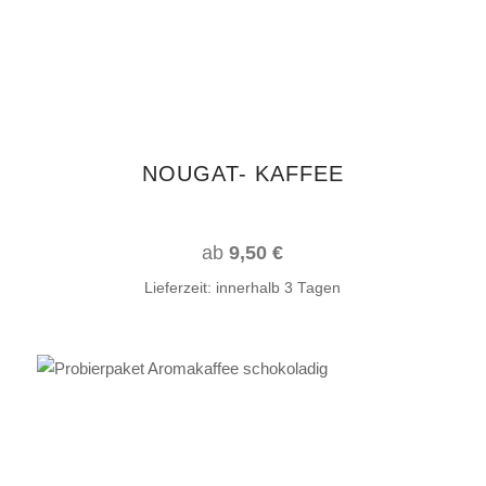
Varianten
auf.
Die
Optionen
können
auf
NOUGAT- KAFFEE
der
Produktseite
gewählt
ab
9,50
€
werden
Lieferzeit:
innerhalb 3 Tagen