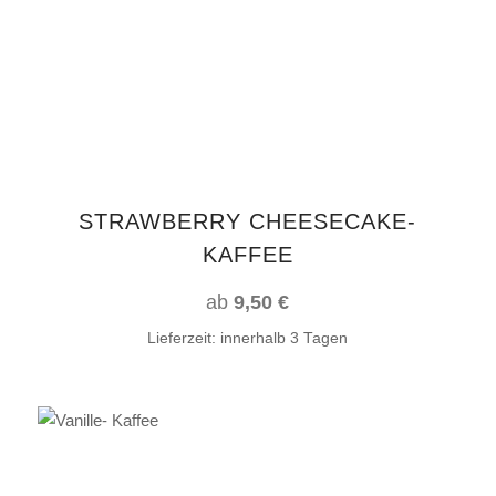
mehrere
Varianten
auf.
Die
Optionen
können
auf
STRAWBERRY CHEESECAKE-
der
KAFFEE
Produktseite
gewählt
ab
9,50
€
werden
Lieferzeit:
innerhalb 3 Tagen