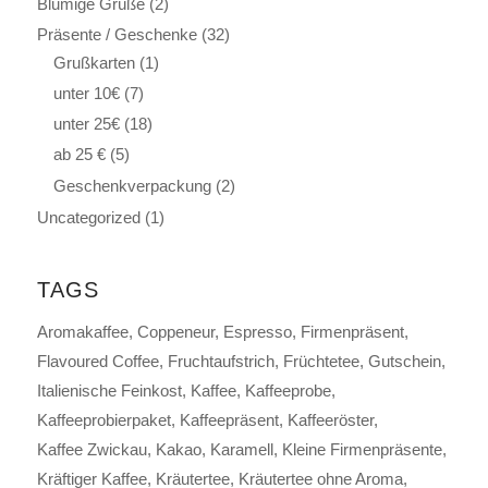
Blumige Grüße
(2)
Präsente / Geschenke
(32)
Grußkarten
(1)
unter 10€
(7)
unter 25€
(18)
ab 25 €
(5)
Geschenkverpackung
(2)
Uncategorized
(1)
TAGS
Aromakaffee
Coppeneur
Espresso
Firmenpräsent
Flavoured Coffee
Fruchtaufstrich
Früchtetee
Gutschein
Italienische Feinkost
Kaffee
Kaffeeprobe
Kaffeeprobierpaket
Kaffeepräsent
Kaffeeröster
Kaffee Zwickau
Kakao
Karamell
Kleine Firmenpräsente
Kräftiger Kaffee
Kräutertee
Kräutertee ohne Aroma