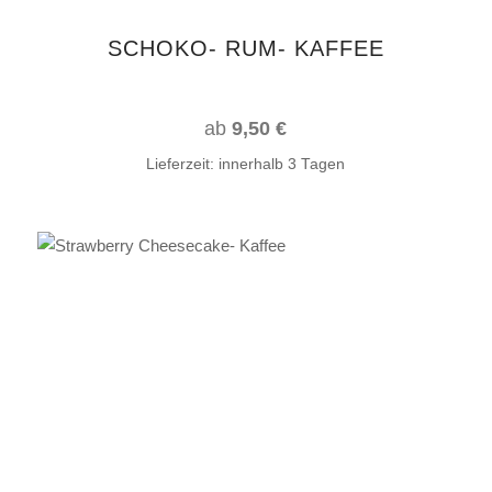
auf
SCHOKO- RUM- KAFFEE
der
Produktseite
gewählt
ab
9,50
€
werden
Lieferzeit:
innerhalb 3 Tagen
Dieses
AUSFÜHRUNG WÄHLEN
Produkt
weist