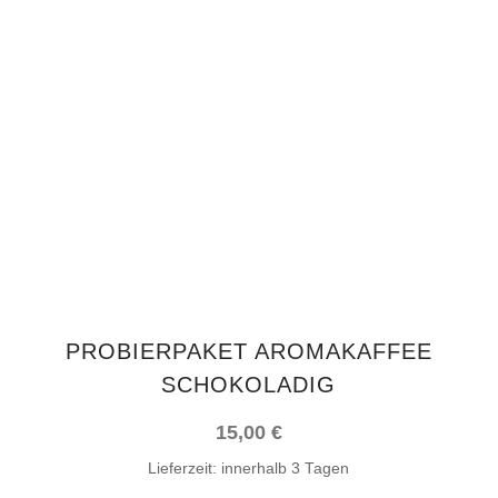
Dieses
AUSFÜHRUNG WÄHLEN
Produkt
weist
mehrere
Varianten
auf.
Die
Optionen
können
auf
PROBIERPAKET AROMAKAFFEE
der
SCHOKOLADIG
Produktseite
gewählt
15,00
€
werden
Lieferzeit:
innerhalb 3 Tagen