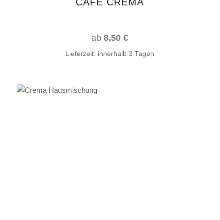
CAFÉ CRÉMA
der
Produktseite
gewählt
ab
8,50
€
werden
Lieferzeit:
innerhalb 3 Tagen
Dieses
AUSFÜHRUNG WÄHLEN
Produkt
weist
mehrere