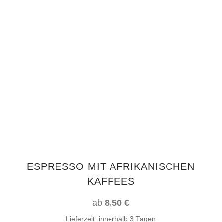
Dieses
AUSFÜHRUNG WÄHLEN
Produkt
weist
mehrere
Varianten
auf.
Die
Optionen
können
auf
ESPRESSO MIT AFRIKANISCHEN
der
KAFFEES
Produktseite
gewählt
ab
8,50
€
werden
Lieferzeit:
innerhalb 3 Tagen