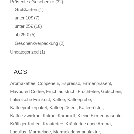
Präsente / Geschenke
(32)
Grußkarten
(1)
unter 10€
(7)
unter 25€
(18)
ab 25 €
(5)
Geschenkverpackung
(2)
Uncategorized
(1)
TAGS
Aromakaffee
Coppeneur
Espresso
Firmenpräsent
Flavoured Coffee
Fruchtaufstrich
Früchtetee
Gutschein
Italienische Feinkost
Kaffee
Kaffeeprobe
Kaffeeprobierpaket
Kaffeepräsent
Kaffeeröster
Kaffee Zwickau
Kakao
Karamell
Kleine Firmenpräsente
Kräftiger Kaffee
Kräutertee
Kräutertee ohne Aroma
Lucullus
Marmelade
Marmeladenmanufaktur