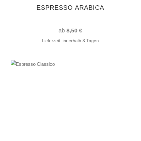
auf
ESPRESSO ARABICA
der
Produktseite
gewählt
ab
8,50
€
werden
Lieferzeit:
innerhalb 3 Tagen
Dieses
AUSFÜHRUNG WÄHLEN
Produkt
weist