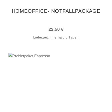
HOMEOFFICE- NOTFALLPACKAGE
22,50
€
Lieferzeit:
innerhalb 3 Tagen
Dieses
AUSFÜHRUNG WÄHLEN
Produkt
weist