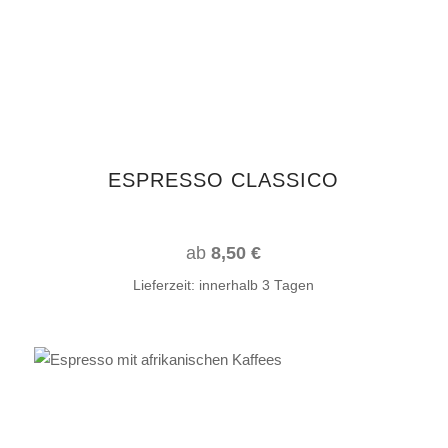
mehrere
Varianten
auf.
Die
Optionen
können
auf
ESPRESSO CLASSICO
der
Produktseite
gewählt
ab
8,50
€
werden
Lieferzeit:
innerhalb 3 Tagen