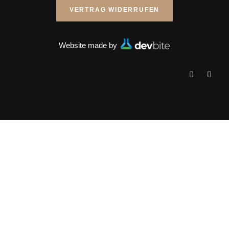
VERTRAG WIDERRUFEN
Website made by
Clos
this
mod