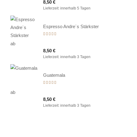
8,50
€
von 5
Lieferzeit:
innerhalb 5 Tagen
Espresso Andre´s Stärkster
Bewertet
mit
ab
5.00
8,50
€
von 5
Lieferzeit:
innerhalb 3 Tagen
Guatemala
Bewertet
mit
ab
5.00
8,50
€
von 5
Lieferzeit:
innerhalb 3 Tagen