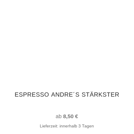
Dieses
AUSFÜHRUNG WÄHLEN
Produkt
weist
mehrere
Varianten
auf.
Die
Optionen
können
auf
ESPRESSO ANDRE´S STÄRKSTER
der
Produktseite
gewählt
ab
8,50
€
werden
Lieferzeit:
innerhalb 3 Tagen