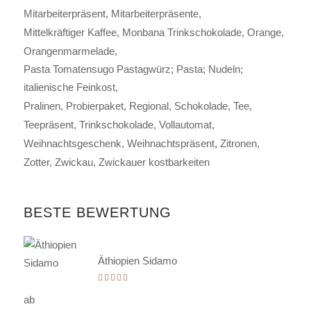
Mitarbeiterpräsent
Mitarbeiterpräsente
Mittelkräftiger Kaffee
Monbana Trinkschokolade
Orange
Orangenmarmelade
Pasta Tomatensugo Pastagwürz; Pasta; Nudeln;
italienische Feinkost
Pralinen
Probierpaket
Regional
Schokolade
Tee
Teepräsent
Trinkschokolade
Vollautomat
Weihnachtsgeschenk
Weihnachtspräsent
Zitronen
Zotter
Zwickau
Zwickauer kostbarkeiten
BESTE BEWERTUNG
Äthiopien Sidamo
Bewertet
mit
ab
5.00