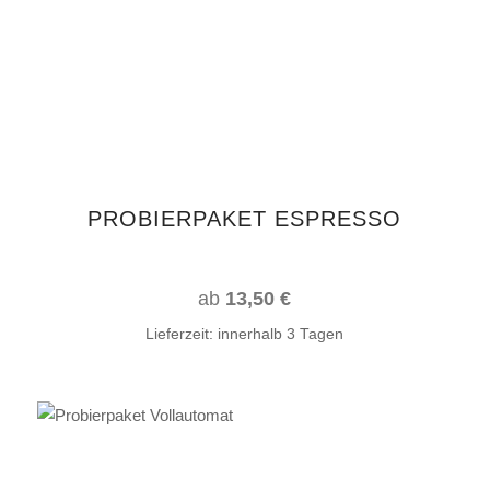
mehrere
Varianten
auf.
Die
Optionen
können
auf
PROBIERPAKET ESPRESSO
der
Produktseite
gewählt
ab
13,50
€
werden
Lieferzeit:
innerhalb 3 Tagen