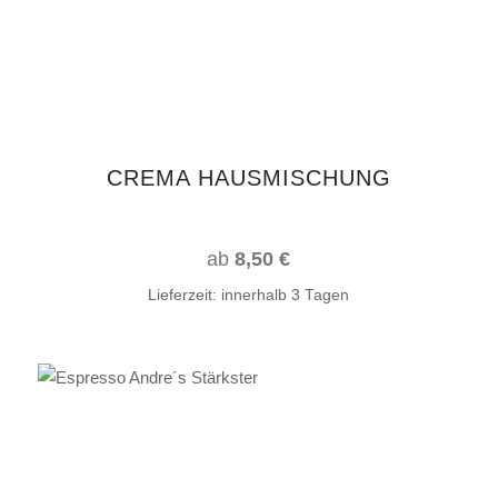
Varianten
auf.
Die
Optionen
können
auf
CREMA HAUSMISCHUNG
der
Produktseite
gewählt
ab
8,50
€
werden
Lieferzeit:
innerhalb 3 Tagen