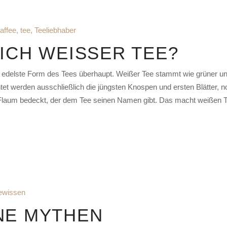
affee
,
tee
,
Teeliebhaber
LICH WEISSER TEE?
 die edelste Form des Tees überhaupt. Weißer Tee stammt wie grüner 
ntet werden ausschließlich die jüngsten Knospen und ersten Blätter, no
en Flaum bedeckt, der dem Tee seinen Namen gibt. Das macht weißen 
ewissen
NE MYTHEN