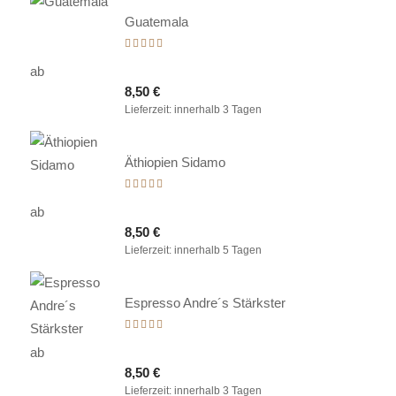
Guatemala
Bewertet
mit
ab
5.00
8,50
€
von 5
Lieferzeit:
innerhalb 3 Tagen
Äthiopien Sidamo
Bewertet
mit
ab
5.00
8,50
€
von 5
Lieferzeit:
innerhalb 5 Tagen
Espresso Andre´s Stärkster
Bewertet
mit
ab
5.00
8,50
€
von 5
Lieferzeit:
innerhalb 3 Tagen