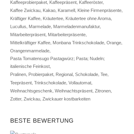
Kaffeeprobierpaket
Kaffeepräsent
Kaffeeröster
Kaffee Zwickau
Kakao
Karamell
Kleine Firmenpräsente
Kräftiger Kaffee
Kräutertee
Kräutertee ohne Aroma
Lucullus
Marmelade
Marmeladenmanufaktur
Mitarbeiterpräsent
Mitarbeiterpräsente
Mittelkräftiger Kaffee
Monbana Trinkschokolade
Orange
Orangenmarmelade
Pasta Tomatensugo Pastagwürz; Pasta; Nudeln;
italienische Feinkost
Pralinen
Probierpaket
Regional
Schokolade
Tee
Teepräsent
Trinkschokolade
Vollautomat
Weihnachtsgeschenk
Weihnachtspräsent
Zitronen
Zotter
Zwickau
Zwickauer kostbarkeiten
BESTE BEWERTUNG