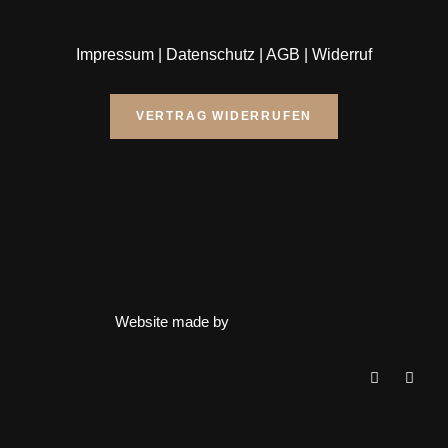
Impressum
|
Datenschutz
|
AGB
|
Widerruf
VERTRAG WIDERRUFEN
Website made by
Clos
this
mod