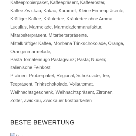
Kaffeeprobierpaket
Kaffeepräsent
Kaffeeröster
Kaffee Zwickau
Kakao
Karamell
Kleine Firmenpräsente
Kräftiger Kaffee
Kräutertee
Kräutertee ohne Aroma
Lucullus
Marmelade
Marmeladenmanufaktur
Mitarbeiterpräsent
Mitarbeiterpräsente
Mittelkräftiger Kaffee
Monbana Trinkschokolade
Orange
Orangenmarmelade
Pasta Tomatensugo Pastagwürz; Pasta; Nudeln;
italienische Feinkost
Pralinen
Probierpaket
Regional
Schokolade
Tee
Teepräsent
Trinkschokolade
Vollautomat
Weihnachtsgeschenk
Weihnachtspräsent
Zitronen
Zotter
Zwickau
Zwickauer kostbarkeiten
BESTE BEWERTUNG