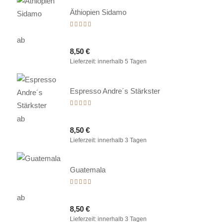
Äthiopien Sidamo
Bewertet
mit
ab
5.00
8,50
€
von 5
Lieferzeit:
innerhalb 5 Tagen
Espresso Andre´s Stärkster
Bewertet
mit
ab
5.00
8,50
€
von 5
Lieferzeit:
innerhalb 3 Tagen
Guatemala
Bewertet
mit
ab
5.00
8,50
€
von 5
Lieferzeit:
innerhalb 3 Tagen