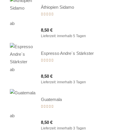
Äthiopien Sidamo
Bewertet
mit
ab
5.00
8,50
€
von 5
Lieferzeit:
innerhalb 5 Tagen
Espresso Andre´s Stärkster
Bewertet
mit
ab
5.00
8,50
€
von 5
Lieferzeit:
innerhalb 3 Tagen
Guatemala
Bewertet
mit
ab
5.00
8,50
€
von 5
Lieferzeit:
innerhalb 3 Tagen