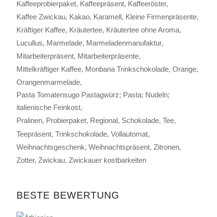
Kaffeeprobierpaket
Kaffeepräsent
Kaffeeröster
Kaffee Zwickau
Kakao
Karamell
Kleine Firmenpräsente
Kräftiger Kaffee
Kräutertee
Kräutertee ohne Aroma
Lucullus
Marmelade
Marmeladenmanufaktur
Mitarbeiterpräsent
Mitarbeiterpräsente
Mittelkräftiger Kaffee
Monbana Trinkschokolade
Orange
Orangenmarmelade
Pasta Tomatensugo Pastagwürz; Pasta; Nudeln;
italienische Feinkost
Pralinen
Probierpaket
Regional
Schokolade
Tee
Teepräsent
Trinkschokolade
Vollautomat
Weihnachtsgeschenk
Weihnachtspräsent
Zitronen
Zotter
Zwickau
Zwickauer kostbarkeiten
BESTE BEWERTUNG