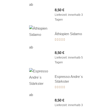
mit
ab
5.00
8,50
€
von 5
Lieferzeit:
innerhalb 3
Tagen
Äthiopien Sidamo
Bewertet
mit
ab
5.00
8,50
€
von 5
Lieferzeit:
innerhalb 5
Tagen
Espresso Andre´s
Stärkster
Bewertet
mit
ab
5.00
8,50
€
von 5
Lieferzeit:
innerhalb 3