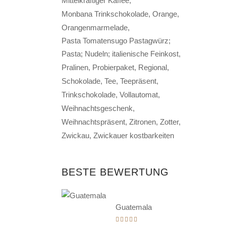
Mittelkräftiger Kaffee
Monbana Trinkschokolade
Orange
Orangenmarmelade
Pasta Tomatensugo Pastagwürz;
Pasta; Nudeln; italienische Feinkost
Pralinen
Probierpaket
Regional
Schokolade
Tee
Teepräsent
Trinkschokolade
Vollautomat
Weihnachtsgeschenk
Weihnachtspräsent
Zitronen
Zotter
Zwickau
Zwickauer kostbarkeiten
BESTE BEWERTUNG
Guatemala
Bewertet