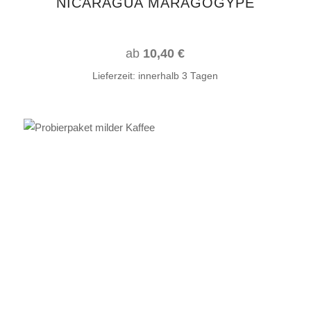
NICARAGUA MARAGOGYPE
der
Produktseite
gewählt
ab
10,40
€
werden
Lieferzeit:
innerhalb 3 Tagen
Dieses
AUSFÜHRUNG WÄHLEN
Produkt
weist
mehrere