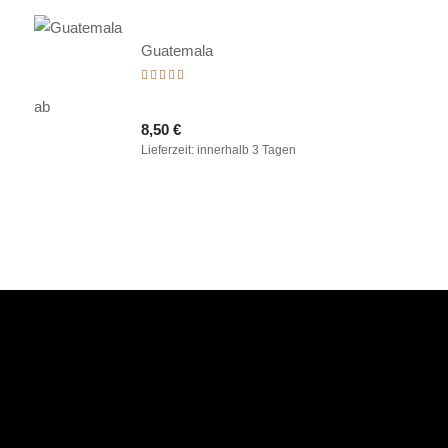
Guatemala
Bewertet
mit
ab
5.00
8,50
€
von 5
Lieferzeit:
innerhalb 3 Tagen