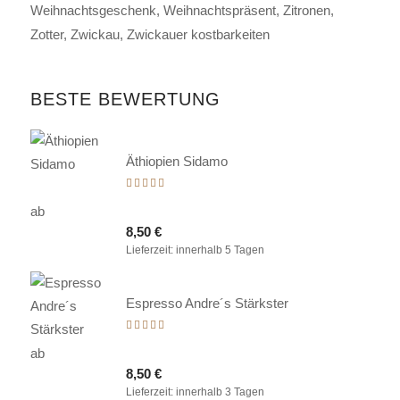
Weihnachtsgeschenk
Weihnachtspräsent
Zitronen
Zotter
Zwickau
Zwickauer kostbarkeiten
BESTE BEWERTUNG
Äthiopien Sidamo
Bewertet
mit
ab
5.00
8,50
€
von 5
Lieferzeit:
innerhalb 5 Tagen
Espresso Andre´s Stärkster
Bewertet
mit
ab
5.00
8,50
€
von 5
Lieferzeit:
innerhalb 3 Tagen