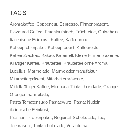
TAGS
Aromakaffee
Coppeneur
Espresso
Firmenpräsent
Flavoured Coffee
Fruchtaufstrich
Früchtetee
Gutschein
Italienische Feinkost
Kaffee
Kaffeeprobe
Kaffeeprobierpaket
Kaffeepräsent
Kaffeeröster
Kaffee Zwickau
Kakao
Karamell
Kleine Firmenpräsente
Kräftiger Kaffee
Kräutertee
Kräutertee ohne Aroma
Lucullus
Marmelade
Marmeladenmanufaktur
Mitarbeiterpräsent
Mitarbeiterpräsente
Mittelkräftiger Kaffee
Monbana Trinkschokolade
Orange
Orangenmarmelade
Pasta Tomatensugo Pastagwürz; Pasta; Nudeln;
italienische Feinkost
Pralinen
Probierpaket
Regional
Schokolade
Tee
Teepräsent
Trinkschokolade
Vollautomat