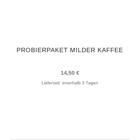
Varianten
auf.
Die
Optionen
können
auf
PROBIERPAKET MILDER KAFFEE
der
Produktseite
gewählt
14,50
€
werden
Lieferzeit:
innerhalb 3 Tagen