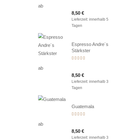
mit
ab
5.00
8,50
€
von 5
Lieferzeit:
innerhalb 5
Tagen
Espresso Andre´s
Stärkster
Bewertet
mit
ab
5.00
8,50
€
von 5
Lieferzeit:
innerhalb 3
Tagen
Guatemala
Bewertet
mit
ab
5.00
8,50
€
von 5
Lieferzeit:
innerhalb 3