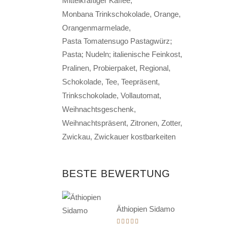
Mittelkräftiger Kaffee
Monbana Trinkschokolade
Orange
Orangenmarmelade
Pasta Tomatensugo Pastagwürz;
Pasta; Nudeln; italienische Feinkost
Pralinen
Probierpaket
Regional
Schokolade
Tee
Teepräsent
Trinkschokolade
Vollautomat
Weihnachtsgeschenk
Weihnachtspräsent
Zitronen
Zotter
Zwickau
Zwickauer kostbarkeiten
BESTE BEWERTUNG
Äthiopien Sidamo
Bewertet