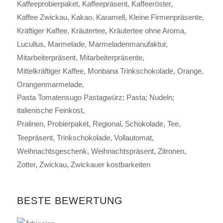
Kaffeeprobierpaket
Kaffeepräsent
Kaffeeröster
Kaffee Zwickau
Kakao
Karamell
Kleine Firmenpräsente
Kräftiger Kaffee
Kräutertee
Kräutertee ohne Aroma
Lucullus
Marmelade
Marmeladenmanufaktur
Mitarbeiterpräsent
Mitarbeiterpräsente
Mittelkräftiger Kaffee
Monbana Trinkschokolade
Orange
Orangenmarmelade
Pasta Tomatensugo Pastagwürz; Pasta; Nudeln;
italienische Feinkost
Pralinen
Probierpaket
Regional
Schokolade
Tee
Teepräsent
Trinkschokolade
Vollautomat
Weihnachtsgeschenk
Weihnachtspräsent
Zitronen
Zotter
Zwickau
Zwickauer kostbarkeiten
BESTE BEWERTUNG