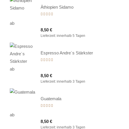
Äthiopien Sidamo
Bewertet
mit
ab
5.00
8,50
€
von 5
Lieferzeit:
innerhalb 5 Tagen
Espresso Andre´s Stärkster
Bewertet
mit
ab
5.00
8,50
€
von 5
Lieferzeit:
innerhalb 3 Tagen
Guatemala
Bewertet
mit
ab
5.00
8,50
€
von 5
Lieferzeit:
innerhalb 3 Tagen