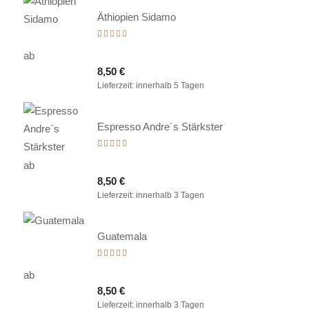
Äthiopien Sidamo
Bewertet
mit
ab
5.00
8,50
€
von 5
Lieferzeit:
innerhalb 5 Tagen
Espresso Andre´s Stärkster
Bewertet
mit
ab
5.00
8,50
€
von 5
Lieferzeit:
innerhalb 3 Tagen
Guatemala
Bewertet
mit
ab
5.00
8,50
€
von 5
Lieferzeit:
innerhalb 3 Tagen