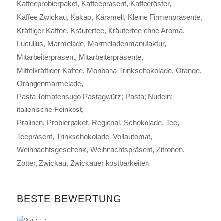
Kaffeeprobierpaket
Kaffeepräsent
Kaffeeröster
Kaffee Zwickau
Kakao
Karamell
Kleine Firmenpräsente
Kräftiger Kaffee
Kräutertee
Kräutertee ohne Aroma
Lucullus
Marmelade
Marmeladenmanufaktur
Mitarbeiterpräsent
Mitarbeiterpräsente
Mittelkräftiger Kaffee
Monbana Trinkschokolade
Orange
Orangenmarmelade
Pasta Tomatensugo Pastagwürz; Pasta; Nudeln;
italienische Feinkost
Pralinen
Probierpaket
Regional
Schokolade
Tee
Teepräsent
Trinkschokolade
Vollautomat
Weihnachtsgeschenk
Weihnachtspräsent
Zitronen
Zotter
Zwickau
Zwickauer kostbarkeiten
BESTE BEWERTUNG