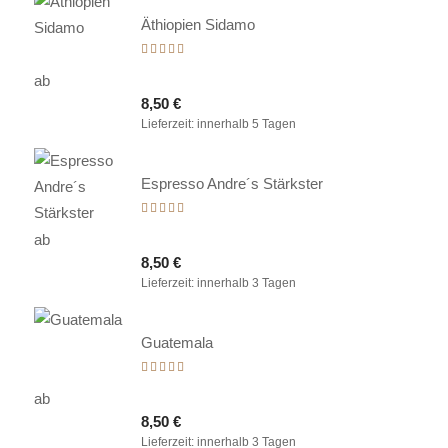
Äthiopien Sidamo
Bewertet
mit
ab
5.00
8,50
€
von 5
Lieferzeit:
innerhalb 5 Tagen
Espresso Andre´s Stärkster
Bewertet
mit
ab
5.00
8,50
€
von 5
Lieferzeit:
innerhalb 3 Tagen
Guatemala
Bewertet
mit
ab
5.00
8,50
€
von 5
Lieferzeit:
innerhalb 3 Tagen