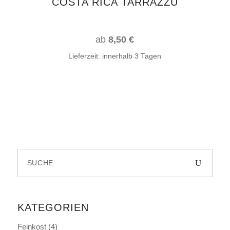
COSTA RICA TARRAZZU
der
Produktseite
gewählt
ab
8,50
€
werden
Lieferzeit:
innerhalb 3 Tagen
Search
for:
KATEGORIEN
Feinkost
(4)