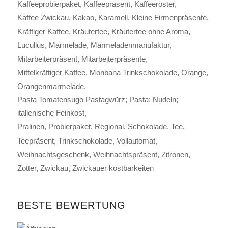
Kaffeeprobierpaket
Kaffeepräsent
Kaffeeröster
Kaffee Zwickau
Kakao
Karamell
Kleine Firmenpräsente
Kräftiger Kaffee
Kräutertee
Kräutertee ohne Aroma
Lucullus
Marmelade
Marmeladenmanufaktur
Mitarbeiterpräsent
Mitarbeiterpräsente
Mittelkräftiger Kaffee
Monbana Trinkschokolade
Orange
Orangenmarmelade
Pasta Tomatensugo Pastagwürz; Pasta; Nudeln;
italienische Feinkost
Pralinen
Probierpaket
Regional
Schokolade
Tee
Teepräsent
Trinkschokolade
Vollautomat
Weihnachtsgeschenk
Weihnachtspräsent
Zitronen
Zotter
Zwickau
Zwickauer kostbarkeiten
BESTE BEWERTUNG