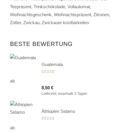
Teepräsent
Trinkschokolade
Vollautomat
Weihnachtsgeschenk
Weihnachtspräsent
Zitronen
Zotter
Zwickau
Zwickauer kostbarkeiten
BESTE BEWERTUNG
Guatemala
Bewertet
mit
ab
5.00
8,50
€
von 5
Lieferzeit:
innerhalb 3 Tagen
Äthiopien Sidamo
Bewertet
mit
ab
5.00