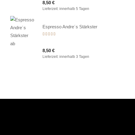
8,50
€
von 5
Lieferzeit:
innerhalb 5 Tagen
Espresso Andre´s Stärkster
Bewertet
mit
ab
5.00
8,50
€
von 5
Lieferzeit:
innerhalb 3 Tagen