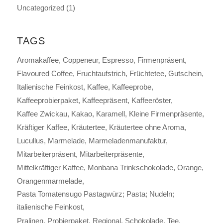
Uncategorized
(1)
TAGS
Aromakaffee
Coppeneur
Espresso
Firmenpräsent
Flavoured Coffee
Fruchtaufstrich
Früchtetee
Gutschein
Italienische Feinkost
Kaffee
Kaffeeprobe
Kaffeeprobierpaket
Kaffeepräsent
Kaffeeröster
Kaffee Zwickau
Kakao
Karamell
Kleine Firmenpräsente
Kräftiger Kaffee
Kräutertee
Kräutertee ohne Aroma
Lucullus
Marmelade
Marmeladenmanufaktur
Mitarbeiterpräsent
Mitarbeiterpräsente
Mittelkräftiger Kaffee
Monbana Trinkschokolade
Orange
Orangenmarmelade
Pasta Tomatensugo Pastagwürz; Pasta; Nudeln;
italienische Feinkost
Pralinen
Probierpaket
Regional
Schokolade
Tee