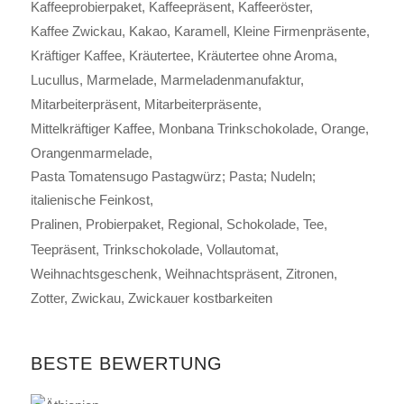
Kaffeeprobierpaket
Kaffeepräsent
Kaffeeröster
Kaffee Zwickau
Kakao
Karamell
Kleine Firmenpräsente
Kräftiger Kaffee
Kräutertee
Kräutertee ohne Aroma
Lucullus
Marmelade
Marmeladenmanufaktur
Mitarbeiterpräsent
Mitarbeiterpräsente
Mittelkräftiger Kaffee
Monbana Trinkschokolade
Orange
Orangenmarmelade
Pasta Tomatensugo Pastagwürz; Pasta; Nudeln;
italienische Feinkost
Pralinen
Probierpaket
Regional
Schokolade
Tee
Teepräsent
Trinkschokolade
Vollautomat
Weihnachtsgeschenk
Weihnachtspräsent
Zitronen
Zotter
Zwickau
Zwickauer kostbarkeiten
BESTE BEWERTUNG