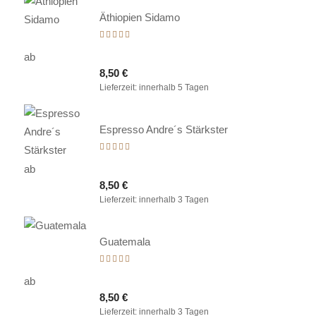
Äthiopien Sidamo
Bewertet
mit
ab
5.00
8,50
€
von 5
Lieferzeit:
innerhalb 5 Tagen
Espresso Andre´s Stärkster
Bewertet
mit
ab
5.00
8,50
€
von 5
Lieferzeit:
innerhalb 3 Tagen
Guatemala
Bewertet
mit
ab
5.00
8,50
€
von 5
Lieferzeit:
innerhalb 3 Tagen